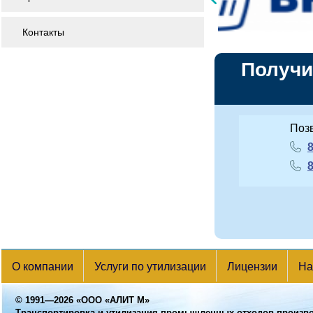
Контакты
Получи
Поз
8
8
О компании
Услуги по утилизации
Лицензии
На
© 1991—2026
«ООО «АЛИТ М»
Транспортировка и утилизация промышленных отходов произв