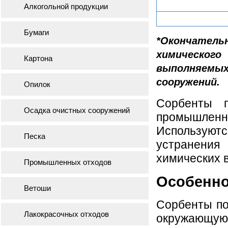
Алкогольной продукции
Бумаги
*Окончатель
химическог
Картона
выполняем
сооружений.
Опилок
Сорбенты п
Осадка очистных сооружений
промышленн
Используют
Песка
устранения
химических 
Промышленных отходов
Особенно
Ветоши
Сорбенты по
Лакокрасочных отходов
окружающую