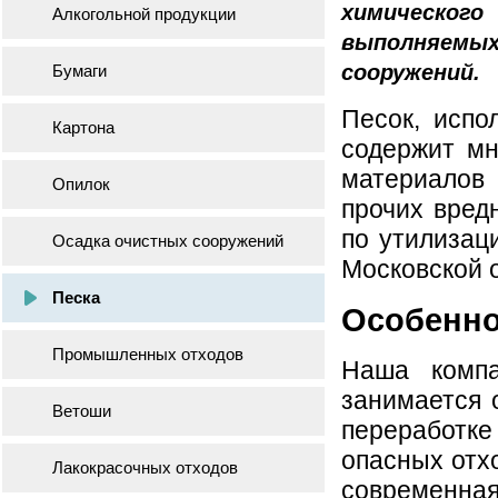
химическог
Алкогольной продукции
выполняем
сооружений.
Бумаги
Песок, испо
Картона
содержит мн
материалов
Опилок
прочих вред
по утилизац
Осадка очистных сооружений
Московской 
Песка
Особенно
Промышленных отходов
Наша компа
занимается 
Ветоши
переработк
опасных отхо
Лакокрасочных отходов
современная