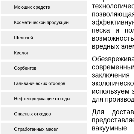
технолог
Моющих средств
позволяю
эффектив
Косметической продукции
песка и по
возможност
Щелочей
вредных эле
Кислот
Обезврежи
современны
Сорбентов
заключения
экологическ
Гальванических отходов
используем з
для произво
Нефтесодержащие отходы
Для доста
Опасных отходов
предоставл
вакуумные
Отработанных масел