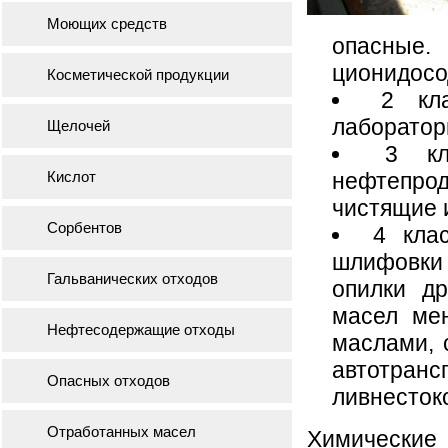
Моющих средств
опасны
ционидосо
Косметической продукции
2 кл
лабораторн
Щелочей
3 кл
Кислот
нефтепро
чистящие и
Сорбентов
4 кла
шлифовки 
Гальванических отходов
опилки др
масел мен
Нефтесодержащие отходы
маслами, 
автотран
Опасных отходов
ливнестоко
Отработанных масел
Химические 