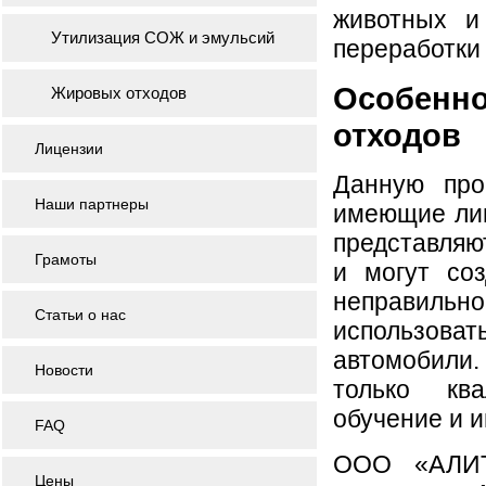
животных и
Утилизация СОЖ и эмульсий
переработки
Особен
Жировых отходов
отходов
Лицензии
Данную про
Наши партнеры
имеющие лиц
представляют
Грамоты
и могут со
неправильн
Статьи о нас
использоват
автомобили
Новости
только кв
обучение и 
FAQ
ООО «АЛИТ
Цены