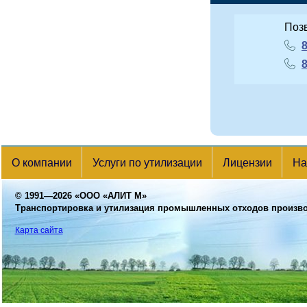
Поз
8
8
О компании
Услуги по утилизации
Лицензии
На
© 1991—2026
«ООО «АЛИТ М»
Транспортировка и утилизация промышленных отходов произв
Карта сайта