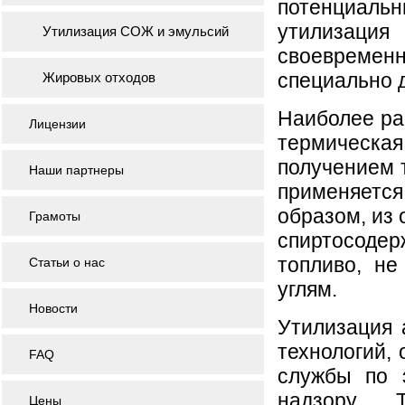
потенциаль
утилизация 
Утилизация СОЖ и эмульсий
своевреме
специально д
Жировых отходов
Наиболее ра
Лицензии
термическа
получением 
Наши партнеры
применяетс
образом, из 
Грамоты
спиртосодер
топливо, н
Статьи о нас
углям.
Новости
Утилизация 
технологий,
FAQ
службы по э
надзору. 
Цены