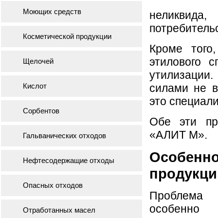
Моющих средств
неликвида
потребительс
Косметической продукции
Кроме того
этилового с
Щелочей
утилизации
Кислот
силами не в
это специал
Сорбентов
Обе эти п
«АЛИТ М».
Гальванических отходов
Особенн
Нефтесодержащие отходы
продукци
Опасных отходов
Проблема 
особенно 
Отработанных масел