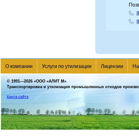
Поз
8
8
О компании
Услуги по утилизации
Лицензии
На
© 1991—2026
«ООО «АЛИТ М»
Транспортировка и утилизация промышленных отходов произв
Карта сайта